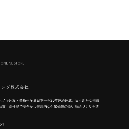
|
ONLINE STORE
ーリング株式会社
ヒノキ床板・壁板生産量日本一を30年連続達成、日々新たな挑戦
品質、高性能で安全かつ健康的な付加価値の高い商品づくりを進
-1