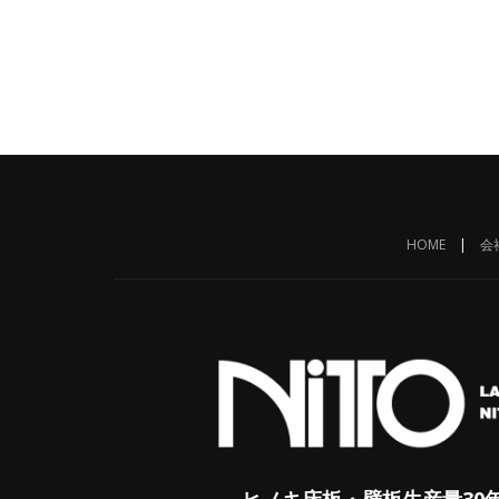
HOME
|
会
ヒノキ床板・壁板生産量30