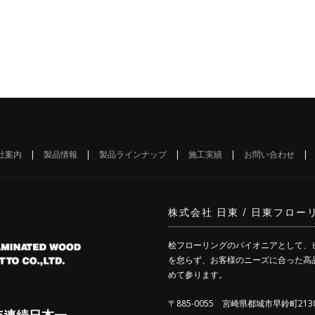
社案内
|
製品情報
|
製品ラインナップ
|
施工実績
|
お問い合わせ
株式会社 日東 / 日東フロ
桧フローリングのパイオニアとして、
を怠らず、お客様のニーズに合った高
めて参ります。
〒885-0055 宮崎県都城市早鈴町2130
年連続日本一